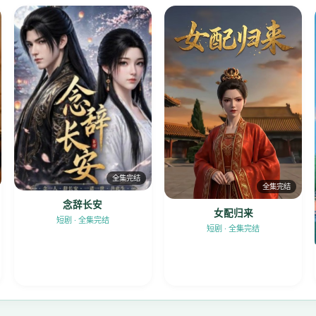
全集完结
全集完结
念辞长安
女配归来
短剧 · 全集完结
短剧 · 全集完结