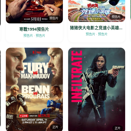
预告片
预告片
猪猪侠大电影之竞速小英雄预告片
寒戰1994预告片
预告片 · 预告片
预告片 · 预告片
正片
正片