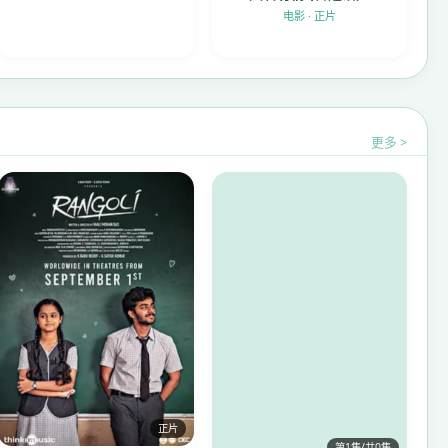
电影 · 正片
更多 >
正片
第1集/共0集