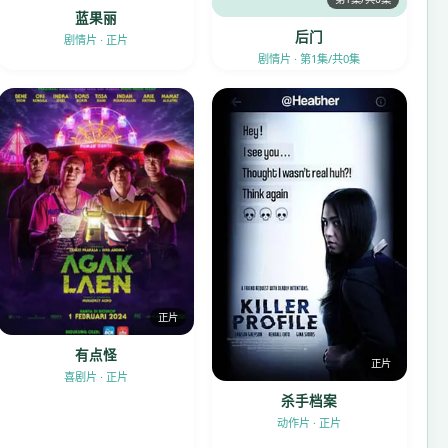
蓝果丽
后门
剧情片 · 正片
剧情片 · 第1集/共0集
正片
有点怪
正片
喜剧片 · 正片
杀手档案
动作片 · 正片