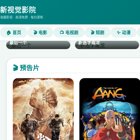
新视觉影院
海量影视 · 高清免费 · 每日更新
🏠 首页
🎬 电影
📺 电视剧
🎬 短剧
✨ 动漫
最后一个
新逃学威龙
🎬 预告片